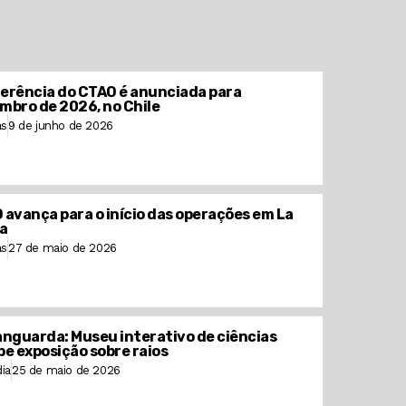
erência do CTAO é anunciada para
mbro de 2026, no Chile
as
9 de junho de 2026
 avança para o início das operações em La
a
as
27 de maio de 2026
anguarda: Museu interativo de ciências
be exposição sobre raios
ia
25 de maio de 2026