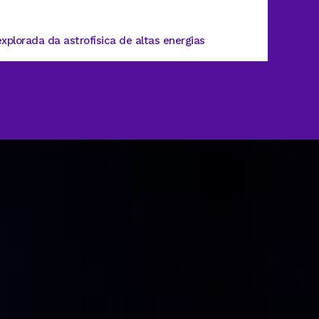
Propa
lorada da astrofísica de altas energias
Entre a