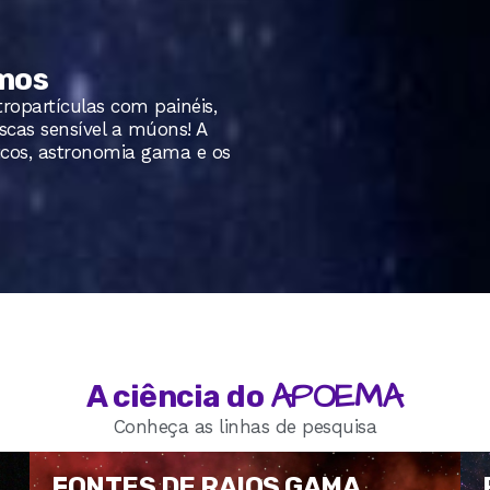
smos
tropartículas com painéis,
cas sensível a múons! A
icos, astronomia gama e os
APOEMA
A ciência do
Conheça as linhas de pesquisa
FONTES DE RAIOS GAMA