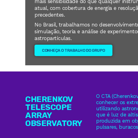
mais sensibilidade do que qualquer instr
atual, com cobertura de energia e resoluç
precedentes.
No Brasil, trabalhamos no desenvolvimento
simulação, teoria e análise de experimentos
astropartículas.
CONHEÇA O TRABALHO DO GRUPO
O CTA (Cherenkov 
CHERENKOV
conhecer os extr
TELESCOPE
utilizando astro
ARRAY
que é luz de altí
produzida em obj
OBSERVATORY
pulsares, buraco