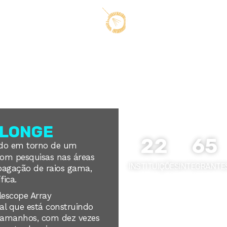
PUBLICAÇÕES
NOVIDADE
A
O universo
 LONGE
22
65
ido em torno de um
com pesquisas nas áreas
INSTITUIÇÕES
INTEGRANTE
opagação de raios gama,
fica.
lescope Array
al que está construindo
 tamanhos
, com dez vezes