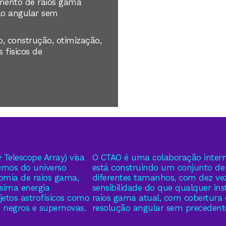
umento de raios gama
ão angular sem
, construção, otimização,
 físicos de
Telescope Array) visa
O CTAO é uma colaboração intern
emos do universo
está construindo um conjunto de 
nomia de raios gama,
diferentes tamanhos, com dez ve
ssima energia
sensibilidade do que qualquer in
etos astrofísicos como
raios gama atual, com cobertura 
s negros e supernovas.
resolução angular sem precedent