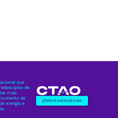
acional que
telescópios de
zes mais
strumento de
VISITE O SITE DO CTAO
de energia e
es.