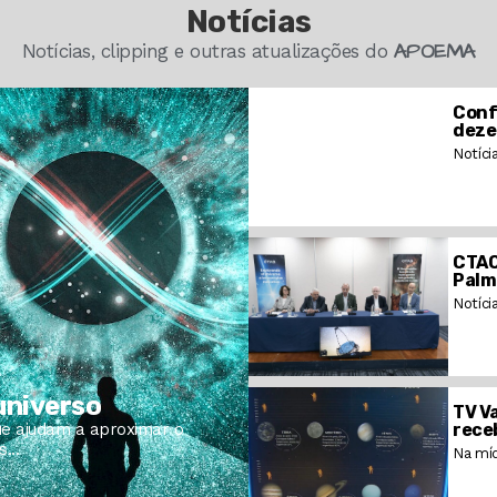
Notícias
APOEMA
Notícias, clipping e outras atualizações do
Conf
deze
Notíci
CTAO
Palm
Notíci
 universo
TV V
ue ajudam a aproximar o
rece
...
Na míd